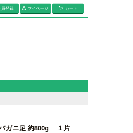
会員登録
マイページ
カート
ガニ足 約800g １片