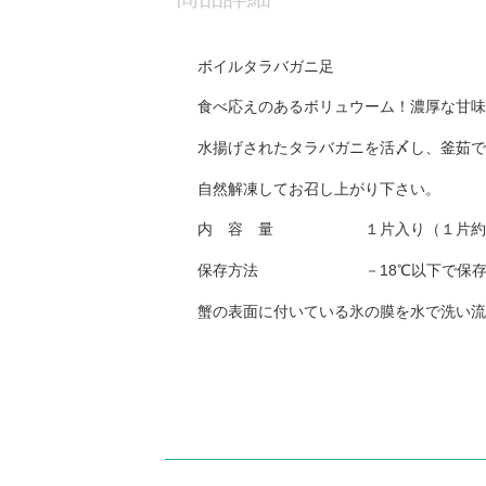
ボイルタラバガニ足
食べ応えのあるボリュウーム！濃厚な甘味
水揚げされたタラバガニを活〆し、釜茹で
自然解凍してお召し上がり下さい。
内 容 量 １片入り（１片約8
保存方法 －18℃以下で保存し
蟹の表面に付いている氷の膜を水で洗い流