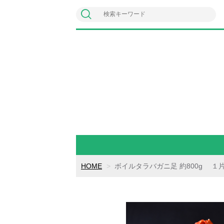
HOME
ボイルタラバガニ足 約800g １